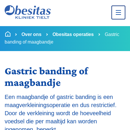
Ga naar inhoud
U bevindt zich hier:
van
Startpagina
Over ons
Obesitas operaties
Gastric
banding of maagbandje
Gastric banding of
maagbandje
Een maagbandje of gastric banding is een
maagverkleiningsoperatie en dus restrictief.
Door de verkleining wordt de hoeveelheid
voedsel die per maaltijd kan worden
ingenomen, beperkt.